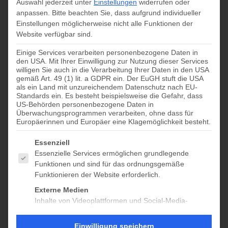
Auswahl jederzeit unter
Einstellungen
widerrufen oder
anpassen.
Bitte beachten Sie, dass aufgrund individueller
7/1/2026
Ansichten-
Veransta
Monat
Einstellungen möglicherweise nicht alle Funktionen der
Navigation
Ansichte
Datum
Website verfügbar sind.
Navigati
M
D
M
D
F
S
S
Kalender
wählen.
von
Einige Services verarbeiten personenbezogene Daten in
0
0
0
0
0
0
0
29
30
1
2
3
4
5
den USA. Mit Ihrer Einwilligung zur Nutzung dieser Services
Veranstaltungen
Veranstaltungen
Veranstaltungen
Veranstaltungen
Veranstaltungen
Veranstaltungen
Veranstaltungen
Veranstal
willigen Sie auch in die Verarbeitung Ihrer Daten in den USA
0
0
0
0
0
0
0
6
7
8
9
10
11
12
gemäß Art. 49 (1) lit. a GDPR ein. Der EuGH stuft die USA
Veranstaltungen
Veranstaltungen
Veranstaltungen
Veranstaltungen
Veranstaltungen
Veranstaltungen
Veranstal
als ein Land mit unzureichendem Datenschutz nach EU-
0
0
0
0
0
0
0
13
14
15
16
17
18
19
Standards ein. Es besteht beispielsweise die Gefahr, dass
US-Behörden personenbezogene Daten in
Veranstaltungen
Veranstaltungen
Veranstaltungen
Veranstaltungen
Veranstaltungen
Veranstaltungen
Veranstal
1
1
1
1
1
1
1
20
21
22
23
24
25
26
Überwachungsprogrammen verarbeiten, ohne dass für
Europäerinnen und Europäer eine Klagemöglichkeit besteht.
Veranstaltung
Veranstaltung
Veranstaltung
Veranstaltung
Veranstaltung
Veranstaltung
Veranstalt
1
1
1
1
1
1
1
27
28
29
30
31
1
2
Es folgt eine Liste der Service-Gruppen, für die eine Einwilligung
Veranstaltung
Veranstaltung
Veranstaltung
Veranstaltung
Veranstaltung
Veranstaltung
Veranstal
Essenziell
Essenzielle Services ermöglichen grundlegende
Juni
Dieser Monat
Aug.
Funktionen und sind für das ordnungsgemäße
Funktionieren der Website erforderlich.
Externe Medien
Kalender abonnieren
Inhalte von Videoplattformen und Social-Media-
Plattformen werden standardmäßig blockiert. Wenn
externe Services akzeptiert werden, ist für den Zugriff
Einwilligung speichern