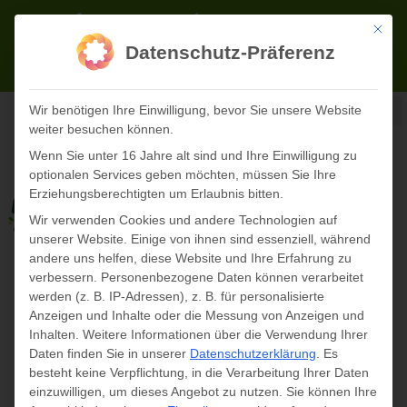
Zum
02723 71622-0
info@panopark.de
Inhalt
Mit die
Datenschutz-Präferenz
springen
TICKETS ONLINE
Wir benötigen Ihre Einwilligung, bevor Sie unsere Website
weiter besuchen können.
Wenn Sie unter 16 Jahre alt sind und Ihre Einwilligung zu
optionalen Services geben möchten, müssen Sie Ihre
Erziehungsberechtigten um Erlaubnis bitten.
Wir verwenden Cookies und andere Technologien auf
unserer Website. Einige von ihnen sind essenziell, während
andere uns helfen, diese Website und Ihre Erfahrung zu
verbessern.
Personenbezogene Daten können verarbeitet
werden (z. B. IP-Adressen), z. B. für personalisierte
MONTAG
DIENSTAG
MITTWOCH
DONNERSTAG
FREITAG
SAMSTAG
SONNTAG
Anzeigen und Inhalte oder die Messung von Anzeigen und
Inhalten.
Weitere Informationen über die Verwendung Ihrer
Daten finden Sie in unserer
Datenschutzerklärung
.
Es
geöffnet 10-18
Veranstaltungen
besteht keine Verpflichtung, in die Verarbeitung Ihrer Daten
einzuwilligen, um dieses Angebot zu nutzen.
Sie können Ihre
Veranstaltungen
geöffnet 10-18