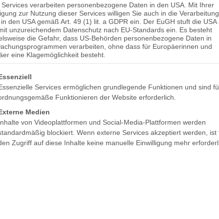
 Services verarbeiten personenbezogene Daten in den USA. Mit Ihrer
ligung zur Nutzung dieser Services willigen Sie auch in die Verarbeitung
in den USA gemäß Art. 49 (1) lit. a GDPR ein. Der EuGH stuft die USA 
mit unzureichendem Datenschutz nach EU-Standards ein. Es besteht
ielsweise die Gefahr, dass US-Behörden personenbezogene Daten in
achungsprogrammen verarbeiten, ohne dass für Europäerinnen und
er eine Klagemöglichkeit besteht.
gt eine Liste der Service-Gruppen, für die eine Einwilligung erteilt 
Essenziell
Essenzielle Services ermöglichen grundlegende Funktionen und sind fü
ordnungsgemäße Funktionieren der Website erforderlich.
Externe Medien
Inhalte von Videoplattformen und Social-Media-Plattformen werden
standardmäßig blockiert. Wenn externe Services akzeptiert werden, ist 
mie
Öffnungszeiten
den Zugriff auf diese Inhalte keine manuelle Einwilligung mehr erforderl