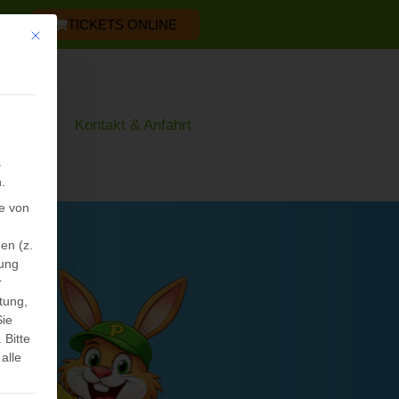
TICKETS ONLINE
Mit diesem Button wird der Dialog geschlossen. Seine Funktionalität ist iden
os
Kontakt & Anfahrt
s
.
e von
en (z.
sung
r
tung,
Sie
.
Bitte
alle