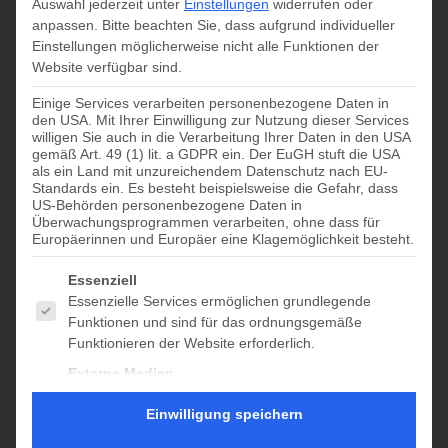
Auswahl jederzeit unter
Einstellungen
widerrufen oder
September 8
anpassen.
Bitte beachten Sie, dass aufgrund individueller
Einstellungen möglicherweise nicht alle Funktionen der
Website verfügbar sind.
Zum Kalender hinzufügen
Einige Services verarbeiten personenbezogene Daten in
den USA. Mit Ihrer Einwilligung zur Nutzung dieser Services
willigen Sie auch in die Verarbeitung Ihrer Daten in den USA
gemäß Art. 49 (1) lit. a GDPR ein. Der EuGH stuft die USA
als ein Land mit unzureichendem Datenschutz nach EU-
DETAILS
Standards ein. Es besteht beispielsweise die Gefahr, dass
US-Behörden personenbezogene Daten in
Datum:
Überwachungsprogrammen verarbeiten, ohne dass für
Europäerinnen und Europäer eine Klagemöglichkeit besteht.
September 8
Veranstaltungskategorie:
Es folgt eine Liste der Service-Gruppen, für die eine Einwilligung
Essenziell
geschlossen
Essenzielle Services ermöglichen grundlegende
Funktionen und sind für das ordnungsgemäße
Funktionieren der Website erforderlich.
geschlossen
geschlossen
Externe Medien
Inhalte von Videoplattformen und Social-Media-
Einwilligung speichern
Plattformen werden standardmäßig blockiert. Wenn
externe Services akzeptiert werden, ist für den Zugriff