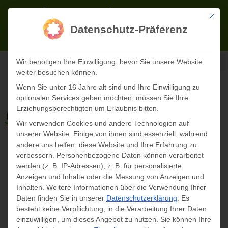
Zum
02723 71622-0
info@panopark.de
Inhalt
Mit die
Datenschutz-Präferenz
springen
TICKETS ONLINE
Wir benötigen Ihre Einwilligung, bevor Sie unsere Website
weiter besuchen können.
Wenn Sie unter 16 Jahre alt sind und Ihre Einwilligung zu
optionalen Services geben möchten, müssen Sie Ihre
Erziehungsberechtigten um Erlaubnis bitten.
Wir verwenden Cookies und andere Technologien auf
unserer Website. Einige von ihnen sind essenziell, während
andere uns helfen, diese Website und Ihre Erfahrung zu
verbessern.
Personenbezogene Daten können verarbeitet
werden (z. B. IP-Adressen), z. B. für personalisierte
Anzeigen und Inhalte oder die Messung von Anzeigen und
Inhalten.
Weitere Informationen über die Verwendung Ihrer
« Alle Veranstaltungen
Daten finden Sie in unserer
Datenschutzerklärung
.
Es
besteht keine Verpflichtung, in die Verarbeitung Ihrer Daten
geschlossen
einzuwilligen, um dieses Angebot zu nutzen.
Sie können Ihre