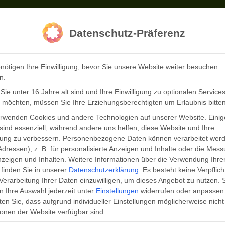
Datenschutz-Präferenz
nötigen Ihre Einwilligung, bevor Sie unsere Website weiter besuchen
Wildpark
Preise
Öffnungszeiten
Inf
n.
ie unter 16 Jahre alt sind und Ihre Einwilligung zu optionalen Service
 möchten, müssen Sie Ihre Erziehungsberechtigten um Erlaubnis bitten
erwenden Cookies und andere Technologien auf unserer Website. Einig
sind essenziell, während andere uns helfen, diese Website und Ihre
« Alle Veranstaltungen
rung zu verbessern.
Personenbezogene Daten können verarbeitet werd
Adressen), z. B. für personalisierte Anzeigen und Inhalte oder die Mes
zeigen und Inhalten.
Weitere Informationen über die Verwendung Ihre
finden Sie in unserer
Datenschutzerklärung
.
Es besteht keine Verpflich
Diese Veranstaltung hat bereits stattgefunden.
 Verarbeitung Ihrer Daten einzuwilligen, um dieses Angebot zu nutzen.
 Ihre Auswahl jederzeit unter
Einstellungen
widerrufen oder anpassen
geschlossen
en Sie, dass aufgrund individueller Einstellungen möglicherweise nicht 
onen der Website verfügbar sind.