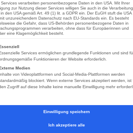
 Services verarbeiten personenbezogene Daten in den USA. Mit Ihrer
ligung zur Nutzung dieser Services willigen Sie auch in die Verarbeitung
Mai 5
in den USA gemäß Art. 49 (1) lit. a GDPR ein. Der EuGH stuft die USA 
mit unzureichendem Datenschutz nach EU-Standards ein. Es besteht
ielsweise die Gefahr, dass US-Behörden personenbezogene Daten in
achungsprogrammen verarbeiten, ohne dass für Europäerinnen und
er eine Klagemöglichkeit besteht.
DETAILS
Zum Kalender hinzufügen
Datum:
gt eine Liste der Service-Gruppen, für die eine Einwilligung erteilt 
Essenziell
Mai 5
Essenzielle Services ermöglichen grundlegende Funktionen und sind fü
ordnungsgemäße Funktionieren der Website erforderlich.
Veranstaltungskategorie
:
Externe Medien
Inhalte von Videoplattformen und Social-Media-Plattformen werden
geschlossen
standardmäßig blockiert. Wenn externe Services akzeptiert werden, ist 
den Zugriff auf diese Inhalte keine manuelle Einwilligung mehr erforderl
geschlossen
geöffnet
Einwilligung speichern
Ich akzeptiere alle