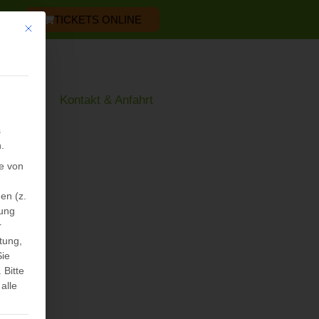
TICKETS ONLINE
Mit diesem Button wird der Dialog geschlossen. Seine Funktionalität ist iden
os
Kontakt & Anfahrt
s
.
e von
en (z.
sung
r
tung,
Sie
.
Bitte
alle