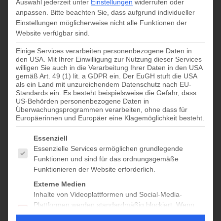
Auswahl jederzeit unter
Einstellungen
widerrufen oder
anpassen.
Bitte beachten Sie, dass aufgrund individueller
geöffnet
Einstellungen möglicherweise nicht alle Funktionen der
Website verfügbar sind.
Juli 19 @ 10:00
-
17:00
Einige Services verarbeiten personenbezogene Daten in
den USA. Mit Ihrer Einwilligung zur Nutzung dieser Services
willigen Sie auch in die Verarbeitung Ihrer Daten in den USA
gemäß Art. 49 (1) lit. a GDPR ein. Der EuGH stuft die USA
Zum Kalender hinzufügen
als ein Land mit unzureichendem Datenschutz nach EU-
Standards ein. Es besteht beispielsweise die Gefahr, dass
US-Behörden personenbezogene Daten in
Überwachungsprogrammen verarbeiten, ohne dass für
Europäerinnen und Europäer eine Klagemöglichkeit besteht.
DETAILS
Datum:
Es folgt eine Liste der Service-Gruppen, für die eine Einwilligung
Essenziell
Juli 19
Essenzielle Services ermöglichen grundlegende
Funktionen und sind für das ordnungsgemäße
Zeit:
Funktionieren der Website erforderlich.
10:00 - 17:00
Externe Medien
Veranstaltungskategorie:
Inhalte von Videoplattformen und Social-Media-
geöffnet 10–17
Plattformen werden standardmäßig blockiert. Wenn
externe Services akzeptiert werden, ist für den Zugriff