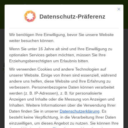
Zum
02723 71622-0
info@panopark.de
Inhalt
Mit die
Datenschutz-Präferenz
springen
TICKETS ONLINE
Wir benötigen Ihre Einwilligung, bevor Sie unsere Website
weiter besuchen können.
Wenn Sie unter 16 Jahre alt sind und Ihre Einwilligung zu
optionalen Services geben möchten, müssen Sie Ihre
Erziehungsberechtigten um Erlaubnis bitten.
Wir verwenden Cookies und andere Technologien auf
unserer Website. Einige von ihnen sind essenziell, während
andere uns helfen, diese Website und Ihre Erfahrung zu
verbessern.
Personenbezogene Daten können verarbeitet
werden (z. B. IP-Adressen), z. B. für personalisierte
Anzeigen und Inhalte oder die Messung von Anzeigen und
Inhalten.
Weitere Informationen über die Verwendung Ihrer
« Alle Veranstaltungen
Daten finden Sie in unserer
Datenschutzerklärung
.
Es
besteht keine Verpflichtung, in die Verarbeitung Ihrer Daten
Diese Veranstaltung hat bereits stattgefunden.
einzuwilligen, um dieses Angebot zu nutzen.
Sie können Ihre