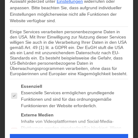
Auswahl jederzeit unter
Einstellungen
widerrufen oder
anpassen.
Bitte beachten Sie, dass aufgrund individueller
geöffnet
Einstellungen möglicherweise nicht alle Funktionen der
Website verfügbar sind.
Juli 12 @ 10:00
-
17:00
Einige Services verarbeiten personenbezogene Daten in
den USA. Mit Ihrer Einwilligung zur Nutzung dieser Services
willigen Sie auch in die Verarbeitung Ihrer Daten in den USA
gemäß Art. 49 (1) lit. a GDPR ein. Der EuGH stuft die USA
Zum Kalender hinzufügen
als ein Land mit unzureichendem Datenschutz nach EU-
Standards ein. Es besteht beispielsweise die Gefahr, dass
US-Behörden personenbezogene Daten in
Überwachungsprogrammen verarbeiten, ohne dass für
Europäerinnen und Europäer eine Klagemöglichkeit besteht.
DETAILS
Datum:
Es folgt eine Liste der Service-Gruppen, für die eine Einwilligung
Essenziell
Juli 12
Essenzielle Services ermöglichen grundlegende
Funktionen und sind für das ordnungsgemäße
Zeit:
Funktionieren der Website erforderlich.
10:00 - 17:00
Externe Medien
Veranstaltungskategorie:
Inhalte von Videoplattformen und Social-Media-
geöffnet 10–17
Plattformen werden standardmäßig blockiert. Wenn
externe Services akzeptiert werden, ist für den Zugriff