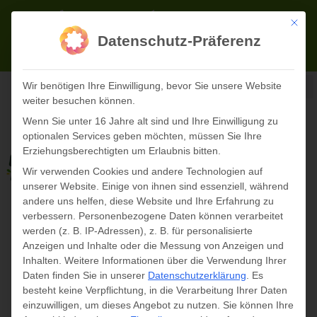
Zum
02723 71622-0
info@panopark.de
Inhalt
Mit die
Datenschutz-Präferenz
springen
TICKETS ONLINE
Wir benötigen Ihre Einwilligung, bevor Sie unsere Website
weiter besuchen können.
Wenn Sie unter 16 Jahre alt sind und Ihre Einwilligung zu
optionalen Services geben möchten, müssen Sie Ihre
Erziehungsberechtigten um Erlaubnis bitten.
Wir verwenden Cookies und andere Technologien auf
unserer Website. Einige von ihnen sind essenziell, während
andere uns helfen, diese Website und Ihre Erfahrung zu
verbessern.
Personenbezogene Daten können verarbeitet
werden (z. B. IP-Adressen), z. B. für personalisierte
Anzeigen und Inhalte oder die Messung von Anzeigen und
Inhalten.
Weitere Informationen über die Verwendung Ihrer
« Alle Veranstaltungen
Daten finden Sie in unserer
Datenschutzerklärung
.
Es
besteht keine Verpflichtung, in die Verarbeitung Ihrer Daten
Diese Veranstaltung hat bereits stattgefunden.
einzuwilligen, um dieses Angebot zu nutzen.
Sie können Ihre