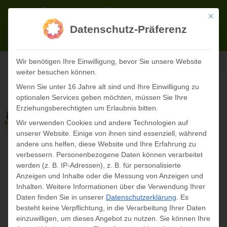
Zum
02723 71622-0
info@panopark.de
Inhalt
Mit die
Datenschutz-Präferenz
springen
TICKETS ONLINE
Wir benötigen Ihre Einwilligung, bevor Sie unsere Website
weiter besuchen können.
Wenn Sie unter 16 Jahre alt sind und Ihre Einwilligung zu
optionalen Services geben möchten, müssen Sie Ihre
Erziehungsberechtigten um Erlaubnis bitten.
Wir verwenden Cookies und andere Technologien auf
unserer Website. Einige von ihnen sind essenziell, während
andere uns helfen, diese Website und Ihre Erfahrung zu
verbessern.
Personenbezogene Daten können verarbeitet
werden (z. B. IP-Adressen), z. B. für personalisierte
Anzeigen und Inhalte oder die Messung von Anzeigen und
Inhalten.
Weitere Informationen über die Verwendung Ihrer
« Alle Veranstaltungen
Daten finden Sie in unserer
Datenschutzerklärung
.
Es
besteht keine Verpflichtung, in die Verarbeitung Ihrer Daten
Diese Veranstaltung hat bereits stattgefunden.
einzuwilligen, um dieses Angebot zu nutzen.
Sie können Ihre