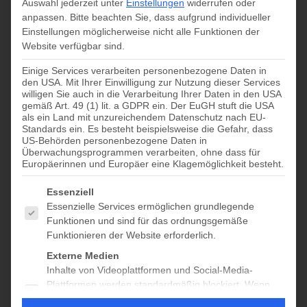
Auswahl jederzeit unter
Einstellungen
widerrufen oder
anpassen.
Bitte beachten Sie, dass aufgrund individueller
geöffnet
Einstellungen möglicherweise nicht alle Funktionen der
Website verfügbar sind.
Juni 27 @ 10:00
-
17:00
Einige Services verarbeiten personenbezogene Daten in
den USA. Mit Ihrer Einwilligung zur Nutzung dieser Services
willigen Sie auch in die Verarbeitung Ihrer Daten in den USA
gemäß Art. 49 (1) lit. a GDPR ein. Der EuGH stuft die USA
Zum Kalender hinzufügen
als ein Land mit unzureichendem Datenschutz nach EU-
Standards ein. Es besteht beispielsweise die Gefahr, dass
US-Behörden personenbezogene Daten in
Überwachungsprogrammen verarbeiten, ohne dass für
Europäerinnen und Europäer eine Klagemöglichkeit besteht.
DETAILS
Datum:
Es folgt eine Liste der Service-Gruppen, für die eine Einwilligung
Essenziell
Juni 27
Essenzielle Services ermöglichen grundlegende
Funktionen und sind für das ordnungsgemäße
Zeit:
Funktionieren der Website erforderlich.
10:00 - 17:00
Externe Medien
Veranstaltungskategorie:
Inhalte von Videoplattformen und Social-Media-
geöffnet 10–17
Plattformen werden standardmäßig blockiert. Wenn
externe Services akzeptiert werden, ist für den Zugriff