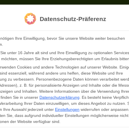
Datenschutz-Präferenz
nötigen Ihre Einwilligung, bevor Sie unsere Website weiter besuchen
Wildpark
Preise
Öffnungszeiten
Inf
n.
ie unter 16 Jahre alt sind und Ihre Einwilligung zu optionalen Service
 möchten, müssen Sie Ihre Erziehungsberechtigten um Erlaubnis bitten
erwenden Cookies und andere Technologien auf unserer Website. Einig
sind essenziell, während andere uns helfen, diese Website und Ihre
« Alle Veranstaltungen
rung zu verbessern.
Personenbezogene Daten können verarbeitet werd
Adressen), z. B. für personalisierte Anzeigen und Inhalte oder die Mes
zeigen und Inhalten.
Weitere Informationen über die Verwendung Ihre
finden Sie in unserer
Datenschutzerklärung
.
Es besteht keine Verpflich
Diese Veranstaltung hat bereits stattgefunden.
 Verarbeitung Ihrer Daten einzuwilligen, um dieses Angebot zu nutzen.
 Ihre Auswahl jederzeit unter
Einstellungen
widerrufen oder anpassen
geöffnet
en Sie, dass aufgrund individueller Einstellungen möglicherweise nicht 
onen der Website verfügbar sind.