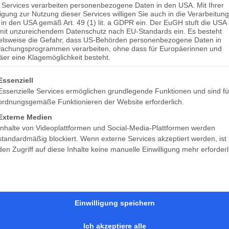
 Services verarbeiten personenbezogene Daten in den USA. Mit Ihrer
ligung zur Nutzung dieser Services willigen Sie auch in die Verarbeitung
April 10 @ 10:00
-
17:00
in den USA gemäß Art. 49 (1) lit. a GDPR ein. Der EuGH stuft die USA 
mit unzureichendem Datenschutz nach EU-Standards ein. Es besteht
ielsweise die Gefahr, dass US-Behörden personenbezogene Daten in
achungsprogrammen verarbeiten, ohne dass für Europäerinnen und
er eine Klagemöglichkeit besteht.
DETAILS
Zum Kalender hinzufügen
Datum:
gt eine Liste der Service-Gruppen, für die eine Einwilligung erteilt 
Essenziell
April 10
Essenzielle Services ermöglichen grundlegende Funktionen und sind fü
ordnungsgemäße Funktionieren der Website erforderlich.
Zeit:
Externe Medien
10:00 - 17:00
Inhalte von Videoplattformen und Social-Media-Plattformen werden
Veranstaltungskategorie
standardmäßig blockiert. Wenn externe Services akzeptiert werden, ist 
:
den Zugriff auf diese Inhalte keine manuelle Einwilligung mehr erforderl
geöffnet 10–17
Einwilligung speichern
geöffnet
geöffnet
Ich akzeptiere alle