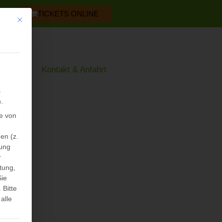
TICKETS ONLINE
Mit diesem Button wird der Dialog geschlossen. Seine Funktionalität ist iden
os
Kontakt & Anfahrt
s
.
e von
en (z.
sung
r
tung,
Sie
.
Bitte
alle