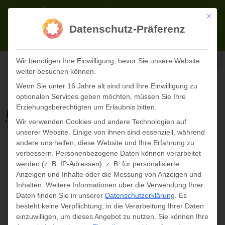
Zum
02723 71622-0
info@panopark.de
Inhalt
Mit die
Datenschutz-Präferenz
springen
TICKETS ONLINE
Wir benötigen Ihre Einwilligung, bevor Sie unsere Website
weiter besuchen können.
Wenn Sie unter 16 Jahre alt sind und Ihre Einwilligung zu
optionalen Services geben möchten, müssen Sie Ihre
Erziehungsberechtigten um Erlaubnis bitten.
Wir verwenden Cookies und andere Technologien auf
unserer Website. Einige von ihnen sind essenziell, während
andere uns helfen, diese Website und Ihre Erfahrung zu
verbessern.
Personenbezogene Daten können verarbeitet
werden (z. B. IP-Adressen), z. B. für personalisierte
Anzeigen und Inhalte oder die Messung von Anzeigen und
Inhalten.
Weitere Informationen über die Verwendung Ihrer
« Alle Veranstaltungen
Daten finden Sie in unserer
Datenschutzerklärung
.
Es
besteht keine Verpflichtung, in die Verarbeitung Ihrer Daten
geöffnet
einzuwilligen, um dieses Angebot zu nutzen.
Sie können Ihre