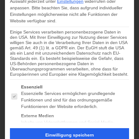
Auswahl jederzeit unter
Einstellungen
widerrufen oder
August 10 @ 10:00
-
18:00
anpassen.
Bitte beachten Sie, dass aufgrund individueller
Einstellungen möglicherweise nicht alle Funktionen der
Website verfügbar sind.
Zum Kalender hinzufügen
Einige Services verarbeiten personenbezogene Daten in
den USA. Mit Ihrer Einwilligung zur Nutzung dieser Services
willigen Sie auch in die Verarbeitung Ihrer Daten in den USA
gemäß Art. 49 (1) lit. a GDPR ein. Der EuGH stuft die USA
als ein Land mit unzureichendem Datenschutz nach EU-
DETAILS
Standards ein. Es besteht beispielsweise die Gefahr, dass
US-Behörden personenbezogene Daten in
Datum:
Überwachungsprogrammen verarbeiten, ohne dass für
Europäerinnen und Europäer eine Klagemöglichkeit besteht.
August 10
Zeit:
Es folgt eine Liste der Service-Gruppen, für die eine Einwilligung
Essenziell
10:00 - 18:00
Essenzielle Services ermöglichen grundlegende
Veranstaltungskategorie:
Funktionen und sind für das ordnungsgemäße
Funktionieren der Website erforderlich.
geöffnet 10-18
Externe Medien
Inhalte von Videoplattformen und Social-Media-
Plattformen werden standardmäßig blockiert. Wenn
geöffnet
geöffnet
Einwilligung speichern
externe Services akzeptiert werden, ist für den Zugriff